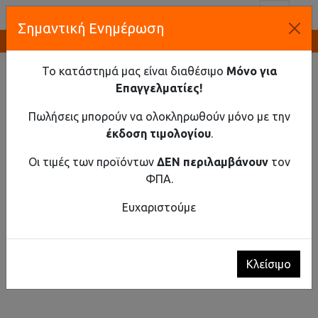
Toggl
Σημαντική Ενημέρωση
Καινοτομία και Προμήθεια Εξοπλισμού
ΑΡΧΙΚΉ
ΔΙΑΧΕΊΡΙΣΗ ΡΕΥΣΤΏΝ
ΑΝΤΛΊΕΣ ΥΓΙΕΙΝΟΎ ΤΎΠΟΥ
ΑΝΤΛΊΑ ΥΓΙΕΙΝΟΎ ΤΎΠΟΥ SANIBO B
Το κατάστημά μας είναι διαθέσιμο
Μόνο για
Επαγγελματίες!
Πωλήσεις μπορούν να ολοκληρωθούν μόνο με την
έκδοση τιμολογίου
.
Οι τιμές των προϊόντων
ΔΕΝ περιλαμβάνουν
τον
ΦΠΑ.
Ευχαριστούμε
Κλείσιμο