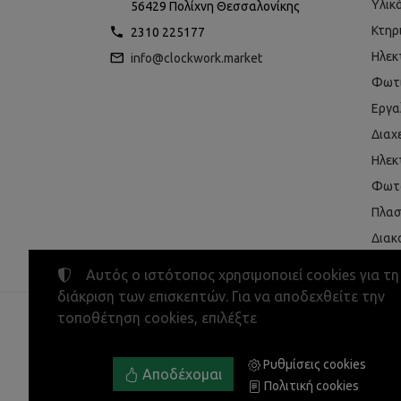
Υλικ
56429 Πολίχνη Θεσσαλονίκης
Κτηρ
2310 225177
Ηλεκ
info@clockwork.market
Φωτ
Εργα
Διαχ
Ηλεκ
Φωτο
Πλασ
Διακ
SMAR
Αυτός ο ιστότοπος χρησιμοποιεί cookies για τη
διάκριση των επισκεπτών. Για να αποδεχθείτε την
τοποθέτηση cookies, επιλέξτε
©
2023-2026
CLOCKWORK MARKET
ΑΦΜ:
EL800600947
• Αριθμός ΓΕΜΗ:
13157630400
Ρυθμίσεις cookies
Όροι χρήσης
•
Πολιτική απορρήτου
•
Πολιτική cooki
Αποδέχομαι
Πολιτική cookies