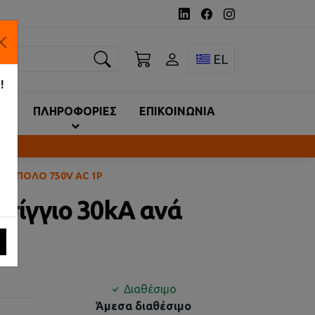
ναζήτηση
Toggle language 
EL
!
ΙΑ
ΠΛΗΡΟΦΟΡΙΕΣ
ΕΠΙΚΟΙΝΩΝΙΑ
ΝΆ ΠΌΛΟ 750V AC 1P
σίγγιο 30kA ανά
Διαθέσιμο
Άμεσα διαθέσιμο