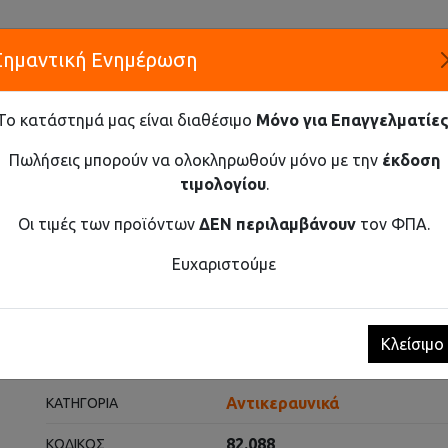
Σημαντική Ενημέρωση
Α
Το κατάστημά μας είναι διαθέσιμο
Μόνο για Επαγγελματίες
ΕΤΑΙΡΕ
Πωλήσεις μπορούν να ολοκληρωθούν μόνο με την
έκδοση
τιμολογίου
.
Καινοτομία και Προμήθεια Εξοπλισμού
Οι τιμές των προϊόντων
ΔΕΝ περιλαμβάνουν
τον ΦΠΑ.
ΓΩΓΕΊΣ ΥΠΕΡΤΆΣΕΩΝ Τ2+Τ3 ΜΕ ΑΠΟΣΠΏΜΕΝΟ ΦΥΣΊΓΓΙΟ 30KA Α
Ευχαριστούμε
ων Τ2+Τ3 με αποσπώμενο φυ
Κλείσιμο
Αντικεραυνικά
ΚΑΤΗΓΟΡΊΑ
82.088
ΚΩΔΙΚΌΣ