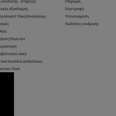
ά σύνδεσης - στήριξης
Πληρωμή
ιακός εξοπλισμός
Επιστροφή
τρολογικό Υλικό/Αναλώσιμα
Υπαναχώρηση
ισμός
Πωλήσεις χονδρικής
λεία
είριση Ρευστών
τροκίνηση
βολταϊκό υλικό
τικά Κανάλια Διελεύσεως
οπτικό Υλικό
T/WIFI
0
es