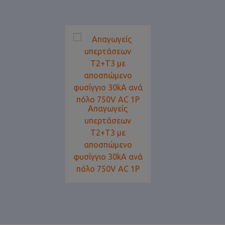
Απαγωγείς
υπερτάσεων
Τ2+Τ3 με
αποσπώμενο
φυσίγγιο 30kA ανά
πόλο 750V AC 1P