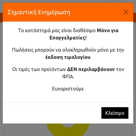
Toggl
Σημαντική Ενημέρωση
Καινοτομία και Προμήθεια Εξοπλισμού
ΑΡΧΙΚΉ
ΒΙΟΜΗΧΑΝΙΚΌ ΥΛΙΚΌ
ΕΞΑΡΤΉΜΑΤΑ Φ22
ΑΥΤΟΚΌΛΛΗΤΟ STOP ΈΚΤΑΚΤΗΣ ΑΝΆΓΚΗΣ, 60MM, ΚΕΝΉ
Το κατάστημά μας είναι διαθέσιμο
Μόνο για
Επαγγελματίες!
Αυτοκόλλητο stop έκτακτης ανάγκης, 60mm,
κενή
Πωλήσεις μπορούν να ολοκληρωθούν μόνο με την
έκδοση τιμολογίου
.
Οι τιμές των προϊόντων
ΔΕΝ περιλαμβάνουν
τον
ΦΠΑ.
Ευχαριστούμε
Κλείσιμο