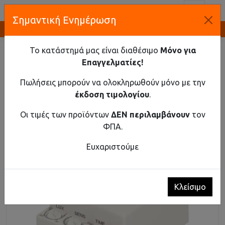
Toggl
Σημαντική Ενημέρωση
Καινοτομία και Προμήθεια Εξοπλισμού
ΑΡΧΙΚΉ
ΚΤΗΡΙΑΚΌΣ ΕΞΟΠΛΙΣΜΌΣ
ΑΙΣΘΗΤΉΡΕΣ ΚΊΝΗΣΗΣ PIR
Το κατάστημά μας είναι διαθέσιμο
Μόνο για
ΑΙΣΘΗΤΉΡΑΣ MICROWAVE ΓΙΑ ΦΟΡΤΊΟ ΈΩΣ 1200W
Επαγγελματίες!
ΕΣΩΤΕΡΙΚΟΎ ΧΏΡΟΥ (IP20).
Πωλήσεις μπορούν να ολοκληρωθούν μόνο με την
Αισθητήρας microwave για φορτίο έως 1200W
έκδοση τιμολογίου
.
εσωτερικού χώρου (IP20).
Οι τιμές των προϊόντων
ΔΕΝ περιλαμβάνουν
τον
ΦΠΑ.
Ευχαριστούμε
Κλείσιμο