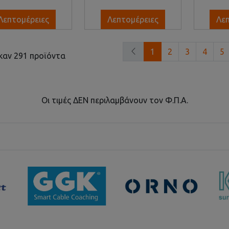
Λεπτομέρειες
Λεπτομέρειες
Λε
1
2
3
4
5
καν 291 προϊόντα
Οι τιμές ΔΕΝ περιλαμβάνουν τον Φ.Π.Α.