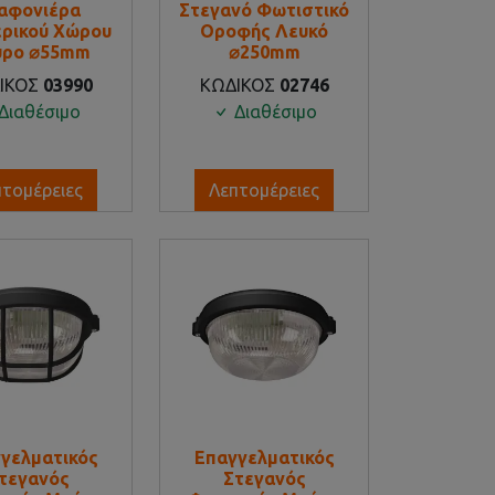
αφονιέρα
Στεγανό Φωτιστικό
ρικού Χώρου
Οροφής Λευκό
ρο ⌀55mm
⌀250mm
ΙΚΟΣ
03990
ΚΩΔΙΚΟΣ
02746
Διαθέσιμο
Διαθέσιμο
πτομέρειες
Λεπτομέρειες
γελματικός
Επαγγελματικός
τεγανός
Στεγανός