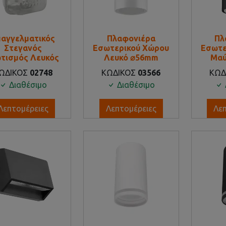
παγγελματικός
Πλαφονιέρα
Πλ
Στεγανός
Εσωτερικού Χώρου
Εσωτε
τισμός Λευκός
Λευκό ⌀56mm
Μαύ
ΩΔΙΚΟΣ
02748
ΚΩΔΙΚΟΣ
03566
ΚΩΔ
Διαθέσιμο
Διαθέσιμο
Λεπτομέρειες
Λεπτομέρειες
Λε