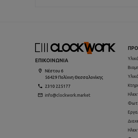
ΠΡΟ
Υλικ
ΕΠΙΚΟΙΝΩΝΊΑ
Βιομ
Νέστου 6
Υλικ
56429 Πολίχνη Θεσσαλονίκης
Κτηρ
2310 225177
Ηλεκ
info@clockwork.market
Φωτ
Εργα
Διαχ
Ηλεκ