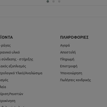
ΪΌΝΤΑ
ΠΛΗΡΟΦΟΡΊΕΣ
ό ράγας
Αγορά
ηχανικό υλικό
Αποστολή
ά σύνδεσης - στήριξης
Πληρωμή
ιακός εξοπλισμός
Επιστροφή
τρολογικό Υλικό/Αναλώσιμα
Υπαναχώρηση
ισμός
Πωλήσεις χονδρικής
λεία
είριση Ρευστών
τροκίνηση