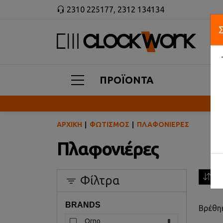
2310 225177
,
2312 134134
ΠΡΟΪΟΝΤΑ
ΑΡΧΙΚΉ
ΦΩΤΙΣΜΌΣ
ΠΛΑΦΟΝΙΈΡΕΣ
Πλαφονιέρες
Ταξ
Φίλτρα
BRANDS
Βρέθη
Orno
8