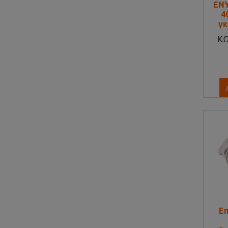
ENY
4
γκ
Κ
Ε