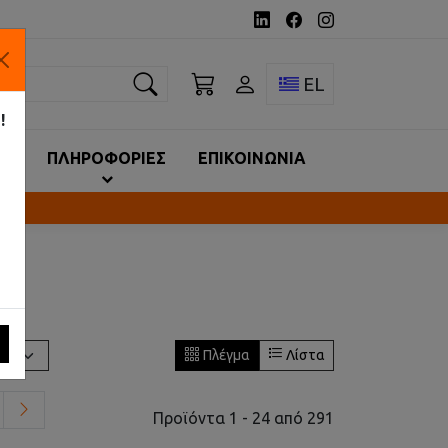
ναζήτηση
Toggle language 
EL
!
ΙΑ
ΠΛΗΡΟΦΟΡΙΕΣ
ΕΠΙΚΟΙΝΩΝΙΑ
Πλέγμα
Λίστα
Προϊόντα 1 - 24 από 291