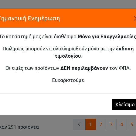
Σημαντική Ενημέρωση
Α
Το κατάστημά μας είναι διαθέσιμο
Μόνο για Επαγγελματίες
ΕΤΑΙΡΕ
Πωλήσεις μπορούν να ολοκληρωθούν μόνο με την
έκδοση
τιμολογίου
.
Καινοτομία και Προμήθεια Εξοπλισμού
Οι τιμές των προϊόντων
ΔΕΝ περιλαμβάνουν
τον ΦΠΑ.
Ευχαριστούμε
Κλείσιμο
ινόμιση
Εμφάνιση
1
2
3
4
5
καν 291 προϊόντα