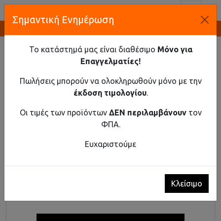
Toggl
Σημαντική Ενημέρωση
Καινοτομία και Προμήθεια Εξοπλισμού
ΑΡΧΙΚΉ
ΥΛΙΚΌ ΡΆΓΑΣ
ΤΡΟΦΟΔΟΤΙΚΆ ΡΆΓΑΣ
Το κατάστημά μας είναι διαθέσιμο
Μόνο για
Τροφοδοτικά Ράγας
Επαγγελματίες!
Πωλήσεις μπορούν να ολοκληρωθούν μόνο με την
έκδοση τιμολογίου
.
Οι τιμές των προϊόντων
ΔΕΝ περιλαμβάνουν
τον
ΦΠΑ.
Ευχαριστούμε
1
2
Προϊόντα 1 - 24 από 26
Κλείσιμο