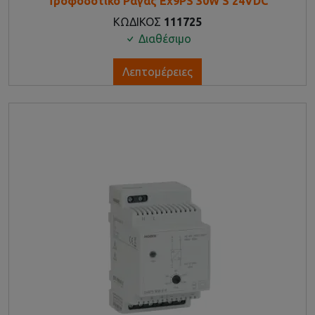
Τροφοδοτικό Ράγας Ex9PS 30W S 24VDC
ΚΩΔΙΚΟΣ
111725
Διαθέσιμο
Λεπτομέρειες