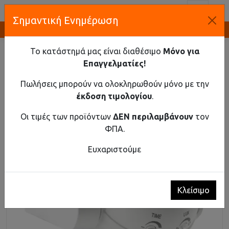
Toggl
Σημαντική Ενημέρωση
Καινοτομία και Προμήθεια Εξοπλισμού
ΑΡΧΙΚΉ
ΚΤΗΡΙΑΚΌΣ ΕΞΟΠΛΙΣΜΌΣ
ΑΙΣΘΗΤΉΡΕΣ ΚΊΝΗΣΗΣ PIR
ΑΙΣΘΗΤΉΡΑΣ ΚΊΝΗΣΗΣ ΛΕΥΚΌ
Το κατάστημά μας είναι διαθέσιμο
Μόνο για
Επαγγελματίες!
Αισθητήρας Κίνησης Λευκό
Πωλήσεις μπορούν να ολοκληρωθούν μόνο με την
έκδοση τιμολογίου
.
Οι τιμές των προϊόντων
ΔΕΝ περιλαμβάνουν
τον
ΦΠΑ.
Ευχαριστούμε
Κλείσιμο