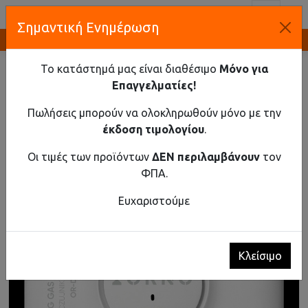
Toggl
Σημαντική Ενημέρωση
Καινοτομία και Προμήθεια Εξοπλισμού
ΑΡΧΙΚΉ
ΚΤΗΡΙΑΚΌΣ ΕΞΟΠΛΙΣΜΌΣ
ΑΝΙΧΝΕΥΤΈΣ
ΑΝΙΧΝΕΥΤΉΣ ΑΕΡΊΟΥ LPG, 230V AC, ΔΙΆΡΚΕΙΑ ΖΩΉΣ
Το κατάστημά μας είναι διαθέσιμο
Μόνο για
ΑΙΣΘΗΤΉΡΑ 5 ΧΡΌΝΙΑ, TUYA SMART WI-FI
Επαγγελματίες!
Ανιχνευτής αερίου LPG, 230V AC, διάρκεια
Πωλήσεις μπορούν να ολοκληρωθούν μόνο με την
ζωής αισθητήρα 5 χρόνια, Tuya Smart Wi-Fi
έκδοση τιμολογίου
.
Οι τιμές των προϊόντων
ΔΕΝ περιλαμβάνουν
τον
ΦΠΑ.
Ευχαριστούμε
Κλείσιμο