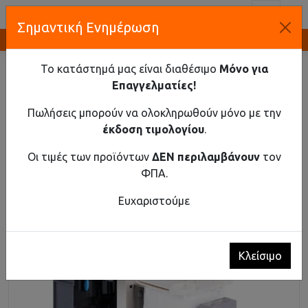
Toggl
Σημαντική Ενημέρωση
Καινοτομία και Προμήθεια Εξοπλισμού
ΑΡΧΙΚΉ
ΒΙΟΜΗΧΑΝΙΚΌ ΥΛΙΚΌ
ΕΞΑΡΤΉΜΑΤΑ ΓΙΑ ΡΕΛΈ ΙΣΧΎΟΣ
Το κατάστημά μας είναι διαθέσιμο
Μόνο για
ΑΝΤΑΛΛΑΚΤΙΚΆ ΠΗΝΊΑ ΓΙΑ ΡΕΛΈ ΙΣΧΎΟΣ ΓΙΑ EX9C300
Επαγγελματίες!
ECC45 127V AC/DC
Πωλήσεις μπορούν να ολοκληρωθούν μόνο με την
Ανταλλακτικά πηνία για ρελέ ισχύος για
έκδοση τιμολογίου
.
Ex9C300 ECC45 127V AC/DC
Οι τιμές των προϊόντων
ΔΕΝ περιλαμβάνουν
τον
ΦΠΑ.
Ευχαριστούμε
Κλείσιμο