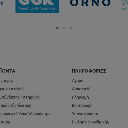
ΪΌΝΤΑ
ΠΛΗΡΟΦΟΡΊΕΣ
ό ράγας
Αγορά
ηχανικό υλικό
Αποστολή
ά σύνδεσης - στήριξης
Πληρωμή
ιακός εξοπλισμός
Επιστροφή
τρολογικό Υλικό/Αναλώσιμα
Υπαναχώρηση
ισμός
Πωλήσεις χονδρικής