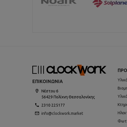
ΠΡΟ
Υλικ
ΕΠΙΚΟΙΝΩΝΊΑ
Βιομ
Νέστου 6
Υλικ
56429 Πολίχνη Θεσσαλονίκης
Κτηρ
2310 225177
Ηλεκ
info@clockwork.market
Φωτ