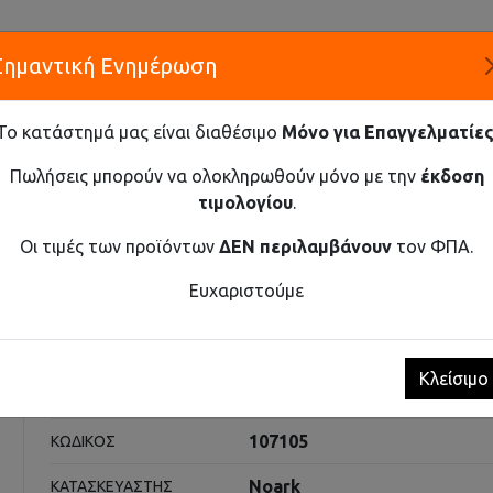
Σημαντική Ενημέρωση
Α
Το κατάστημά μας είναι διαθέσιμο
Μόνο για Επαγγελματίες
ΕΤΑΙΡΕ
Πωλήσεις μπορούν να ολοκληρωθούν μόνο με την
έκδοση
τιμολογίου
.
Καινοτομία και Προμήθεια Εξοπλισμού
Οι τιμές των προϊόντων
ΔΕΝ περιλαμβάνουν
τον ΦΠΑ.
ΚΉ ΠΌΡΤΑ, ΔΙΑΦΑΝΉΣ ΓΙΑ PMF 12
Ευχαριστούμε
 διαφανής για PMF 12
Κλείσιμο
Πίνακες
ΚΑΤΗΓΟΡΊΑ
107105
ΚΩΔΙΚΌΣ
Noark
ΚΑΤΑΣΚΕΥΑΣΤΉΣ