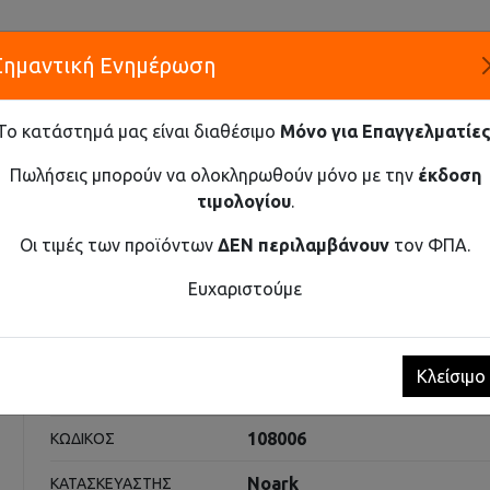
Σημαντική Ενημέρωση
Α
Το κατάστημά μας είναι διαθέσιμο
Μόνο για Επαγγελματίες
ΕΤΑΙΡΕ
Πωλήσεις μπορούν να ολοκληρωθούν μόνο με την
έκδοση
τιμολογίου
.
Καινοτομία και Προμήθεια Εξοπλισμού
Οι τιμές των προϊόντων
ΔΕΝ περιλαμβάνουν
τον ΦΠΑ.
ΑΝΤΑΛΛΑΚΤΙΚΌ ΠΗΝΊΟ ΓΙΑ EX9C500 ECC46 230V AC/DC
Ευχαριστούμε
για Ex9C500 ECC46 230V AC
Κλείσιμο
Ρελέ Ισχύος
ΚΑΤΗΓΟΡΊΑ
108006
ΚΩΔΙΚΌΣ
Noark
ΚΑΤΑΣΚΕΥΑΣΤΉΣ