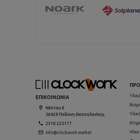
ΠΡΟ
Υλικ
ΕΠΙΚΟΙΝΩΝΊΑ
Βιομ
Νέστου 6
Υλικ
56429 Πολίχνη Θεσσαλονίκης
Κτηρ
2310 225177
Ηλεκ
info@clockwork.market