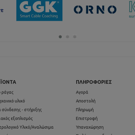
ΪΌΝΤΑ
ΠΛΗΡΟΦΟΡΊΕΣ
ό ράγας
Αγορά
ηχανικό υλικό
Αποστολή
ά σύνδεσης - στήριξης
Πληρωμή
ιακός εξοπλισμός
Επιστροφή
τρολογικό Υλικό/Αναλώσιμα
Υπαναχώρηση