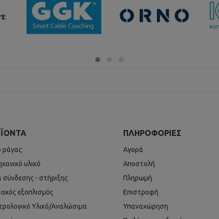
ΪΌΝΤΑ
ΠΛΗΡΟΦΟΡΊΕΣ
ό ράγας
Αγορά
ηχανικό υλικό
Αποστολή
ά σύνδεσης - στήριξης
Πληρωμή
ιακός εξοπλισμός
Επιστροφή
τρολογικό Υλικό/Αναλώσιμα
Υπαναχώρηση