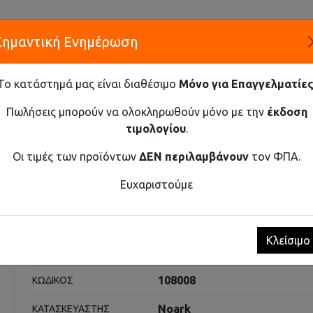
Σημαντική Ενημέρωση
Α
Το κατάστημά μας είναι διαθέσιμο
Μόνο για Επαγγελματίες
ΕΤΑΙΡΕ
Πωλήσεις μπορούν να ολοκληρωθούν μόνο με την
έκδοση
τιμολογίου
.
Καινοτομία και Προμήθεια Εξοπλισμού
Οι τιμές των προϊόντων
ΔΕΝ περιλαμβάνουν
τον ΦΠΑ.
ΑΝΤΑΛΛΑΚΤΙΚΌ ΠΗΝΊΟ ΓΙΑ EX9C500 ECC46 380V AC/DC
Ευχαριστούμε
για Ex9C500 ECC46 380V AC
Κλείσιμο
Ρελέ Ισχύος
ΚΑΤΗΓΟΡΊΑ
108008
ΚΩΔΙΚΌΣ
Noark
ΚΑΤΑΣΚΕΥΑΣΤΉΣ