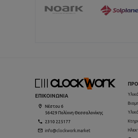
ΠΡΟ
Υλικ
ΕΠΙΚΟΙΝΩΝΊΑ
Βιομ
Νέστου 6
Υλικ
56429 Πολίχνη Θεσσαλονίκης
Κτηρ
2310 225177
Ηλεκ
info@clockwork.market