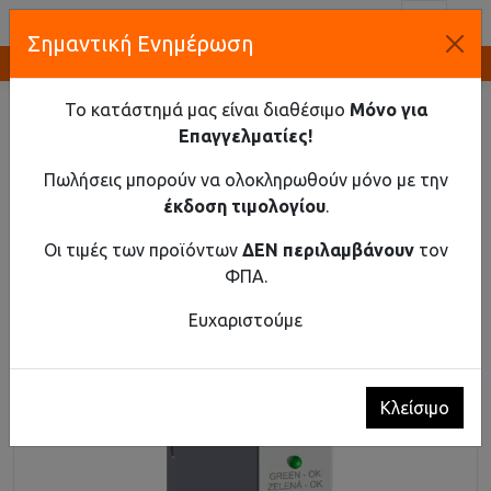
Toggl
Σημαντική Ενημέρωση
Καινοτομία και Προμήθεια Εξοπλισμού
ΑΡΧΙΚΉ
ΥΛΙΚΌ ΡΆΓΑΣ
ΑΝΤΙΚΕΡΑΥΝΙΚΆ
ΑΝΤΙΚΕΡΑΥΝΙΚΌ AC T3 48V ΜΕ ΣΠΙΝΘΗΡΙΣΤΉ
Το κατάστημά μας είναι διαθέσιμο
Μόνο για
Επαγγελματίες!
Αντικεραυνικό AC T3 48V με σπινθηριστή
Πωλήσεις μπορούν να ολοκληρωθούν μόνο με την
έκδοση τιμολογίου
.
Οι τιμές των προϊόντων
ΔΕΝ περιλαμβάνουν
τον
ΦΠΑ.
Ευχαριστούμε
Κλείσιμο