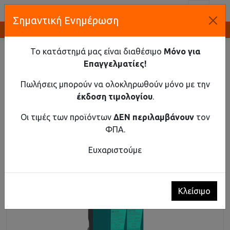
Toggl
Σημαντική Ενημέρωση
Καινοτομία και Προμήθεια Εξοπλισμού
ΑΡΧΙΚΉ
ΥΛΙΚΌ ΡΆΓΑΣ
ΑΝΤΙΚΕΡΑΥΝΙΚΆ
ΑΝΤΙΚΕΡΑΥΝΙΚΌ DC T2 600V 2-ΠΌΛΟΙ 40KA ΜΕ
Το κατάστημά μας είναι διαθέσιμο
Μόνο για
ΕΠΙΚΟΙΝΩΝΊΑ
Επαγγελματίες!
Αντικεραυνικό DC T2 600V 2-πόλοι 40kA με
Πωλήσεις μπορούν να ολοκληρωθούν μόνο με την
επικοινωνία
έκδοση τιμολογίου
.
Οι τιμές των προϊόντων
ΔΕΝ περιλαμβάνουν
τον
ΦΠΑ.
Ευχαριστούμε
Κλείσιμο