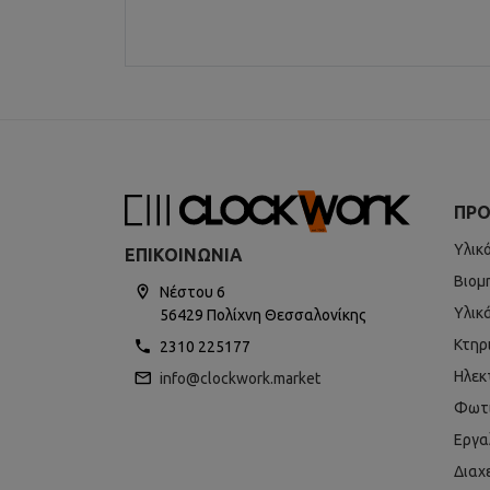
ΠΡΟ
Υλικ
ΕΠΙΚΟΙΝΩΝΊΑ
Βιομ
Νέστου 6
Υλικ
56429 Πολίχνη Θεσσαλονίκης
Κτηρ
2310 225177
Ηλεκ
info@clockwork.market
Φωτ
Εργα
Διαχ