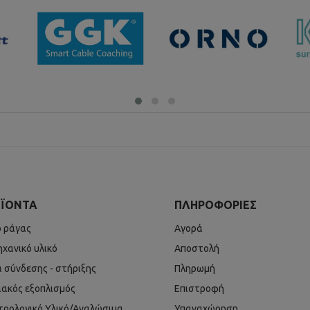
ΪΌΝΤΑ
ΠΛΗΡΟΦΟΡΊΕΣ
ό ράγας
Αγορά
ηχανικό υλικό
Αποστολή
ά σύνδεσης - στήριξης
Πληρωμή
ιακός εξοπλισμός
Επιστροφή
τρολογικό Υλικό/Αναλώσιμα
Υπαναχώρηση