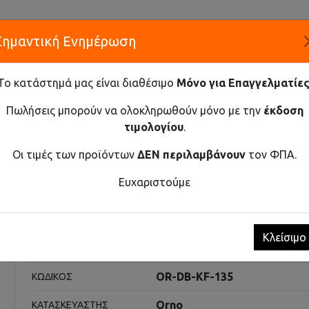
Σημαντική Ενημέρωση
Α
Το κατάστημά μας είναι διαθέσιμο
Μόνο για Επαγγελματίες
ΕΤΑΙΡΕ
Πωλήσεις μπορούν να ολοκληρωθούν μόνο με την
έκδοση
τιμολογίου
.
Καινοτομία και Προμήθεια Εξοπλισμού
Οι τιμές των προϊόντων
ΔΕΝ περιλαμβάνουν
τον ΦΠΑ.
ΙΑ
ΑΣΎΡΜΑΤΟ ΚΟΥΔΟΎΝΙ ΠΌΡΤΑΣ FADO AC, 230V ΜΕ ΣΎΣΤΗΜ
Ευχαριστούμε
πόρτας FADO AC, 230V με σ
Κλείσιμο
Κουδούνια
ΚΑΤΗΓΟΡΊΑ
OR-DB-KF-135
ΚΩΔΙΚΌΣ
Orno
ΚΑΤΑΣΚΕΥΑΣΤΉΣ