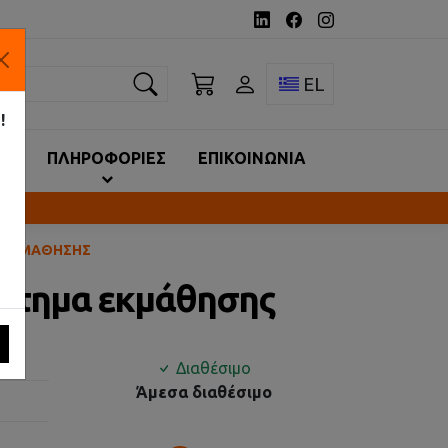
ναζήτηση
Toggle language 
EL
!
ΙΑ
ΠΛΗΡΟΦΟΡΙΕΣ
ΕΠΙΚΟΙΝΩΝΙΑ
Α ΕΚΜΆΘΗΣΗΣ
ύστημα εκμάθησης
Διαθέσιμο
Άμεσα διαθέσιμο