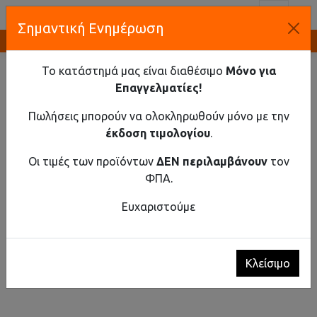
Toggl
Σημαντική Ενημέρωση
Καινοτομία και Προμήθεια Εξοπλισμού
ΑΡΧΙΚΉ
ΚΤΗΡΙΑΚΌΣ ΕΞΟΠΛΙΣΜΌΣ
ΚΟΥΔΟΎΝΙΑ
ΑΣΎΡΜΑΤΟΣ ΑΙΣΘΗΤΉΡΑΣ ΚΊΝΗΣΗΣ ΓΙΑ ΑΣΎΡΜΑΤΑ
Το κατάστημά μας είναι διαθέσιμο
Μόνο για
ΚΟΥΔΟΎΝΙΑ ΠΌΡΤΑΣ, ΣΕΙΡΆ LOGICO
Επαγγελματίες!
Πωλήσεις μπορούν να ολοκληρωθούν μόνο με την
έκδοση τιμολογίου
.
Οι τιμές των προϊόντων
ΔΕΝ περιλαμβάνουν
τον
ΦΠΑ.
Ευχαριστούμε
Κλείσιμο