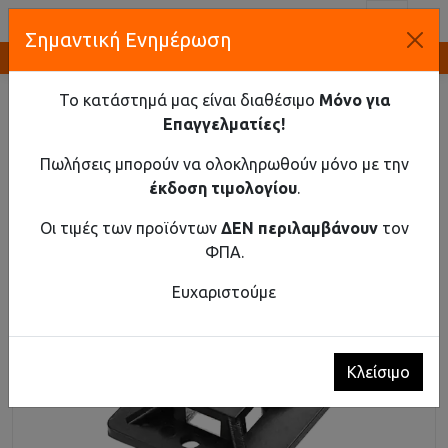
Toggl
Σημαντική Ενημέρωση
Καινοτομία και Προμήθεια Εξοπλισμού
ΑΡΧΙΚΉ
ΥΛΙΚΆ ΣΎΝΔΕΣΗΣ - ΣΤΉΡΙΞΗΣ
ΔΕΜΑΤΙΚΆ
ΑΥΤΟΚΌΛΛΗΤΟ ΣΤΉΡΙΓΜΑ ΔΕΜΑΤΙΚΟΎ ΜΑΎΡΟ, 30X30MM,
Το κατάστημά μας είναι διαθέσιμο
Μόνο για
10PCS.
Επαγγελματίες!
Αυτοκόλλητο στήριγμα δεματικού μαύρο,
Πωλήσεις μπορούν να ολοκληρωθούν μόνο με την
30x30mm, 10pcs.
έκδοση τιμολογίου
.
Οι τιμές των προϊόντων
ΔΕΝ περιλαμβάνουν
τον
ΦΠΑ.
Ευχαριστούμε
Κλείσιμο