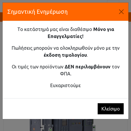
Toggl
Σημαντική Ενημέρωση
Καινοτομία και Προμήθεια Εξοπλισμού
ΑΡΧΙΚΉ
ΒΙΟΜΗΧΑΝΙΚΌ ΥΛΙΚΌ
ΑΥΤΌΜΑΤΟΙ ΔΙΑΚΌΠΤΕΣ ΑΈΡΟΣ ΈΩΣ 690V AC
Το κατάστημά μας είναι διαθέσιμο
Μόνο για
ΑΥΤΌΜΑΤΟΣ ΔΙΑΚΌΠΤΗΣ ΑΈΡΟΣ EX9A16N 4P D/O 1000A
Επαγγελματίες!
Αυτόματος διακόπτης αέρος Ex9A16N 4P D/O
Πωλήσεις μπορούν να ολοκληρωθούν μόνο με την
1000A
έκδοση τιμολογίου
.
Οι τιμές των προϊόντων
ΔΕΝ περιλαμβάνουν
τον
ΦΠΑ.
Ευχαριστούμε
Κλείσιμο