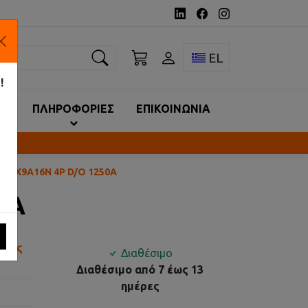
ναζήτηση
Toggle language 
EL
!
ΙΑ
ΠΛΗΡΟΦΟΡΙΕΣ
ΕΠΙΚΟΙΝΩΝΙΑ
 EX9A16N 4P D/O 1250A
0A
 έως
Διαθέσιμο
Διαθέσιμο από 7 έως 13
ημέρες