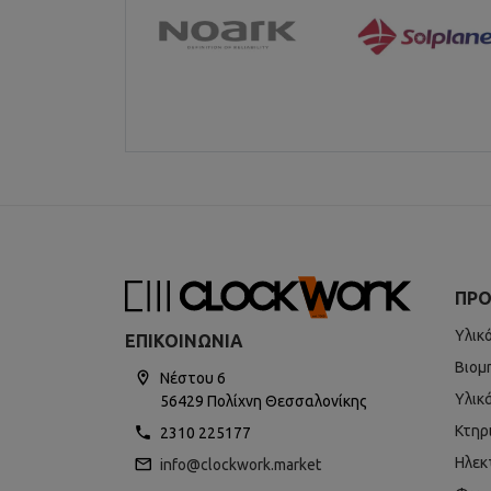
ΠΡΟ
Υλικ
ΕΠΙΚΟΙΝΩΝΊΑ
Βιομ
Νέστου 6
Υλικ
56429 Πολίχνη Θεσσαλονίκης
Κτηρ
2310 225177
Ηλεκ
info@clockwork.market