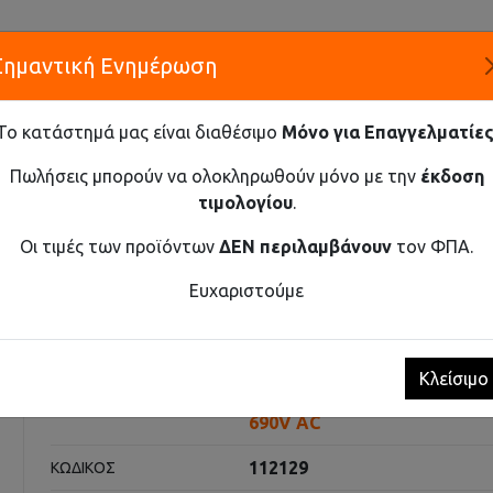
Σημαντική Ενημέρωση
Α
Το κατάστημά μας είναι διαθέσιμο
Μόνο για Επαγγελματίες
ΕΤΑΙΡΕ
Πωλήσεις μπορούν να ολοκληρωθούν μόνο με την
έκδοση
τιμολογίου
.
Καινοτομία και Προμήθεια Εξοπλισμού
Οι τιμές των προϊόντων
ΔΕΝ περιλαμβάνουν
τον ΦΠΑ.
ΑΚΌΠΤΕΣ ΑΈΡΟΣ ΈΩΣ 690V AC
ΑΥΤΌΜΑΤΟΣ ΔΙΑΚΌΠΤΗΣ ΑΈΡΟΣ
Ευχαριστούμε
ς αέρος Ex9A16N 4P D/O 125
Κλείσιμο
Αυτόματοι διακόπτες αέρος
ΚΑΤΗΓΟΡΊΑ
690V AC
112129
ΚΩΔΙΚΌΣ