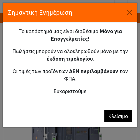
Toggl
Σημαντική Ενημέρωση
Καινοτομία και Προμήθεια Εξοπλισμού
ΑΡΧΙΚΉ
ΒΙΟΜΗΧΑΝΙΚΌ ΥΛΙΚΌ
ΑΥΤΌΜΑΤΟΙ ΔΙΑΚΌΠΤΕΣ ΑΈΡΟΣ ΈΩΣ 690V AC
Το κατάστημά μας είναι διαθέσιμο
Μόνο για
ΑΥΤΌΜΑΤΟΣ ΔΙΑΚΌΠΤΗΣ ΑΈΡΟΣ EX9A16Q 4P D/O 1000Α
Επαγγελματίες!
Αυτόματος διακόπτης αέρος Ex9A16Q 4P D/O
Πωλήσεις μπορούν να ολοκληρωθούν μόνο με την
1000Α
έκδοση τιμολογίου
.
Οι τιμές των προϊόντων
ΔΕΝ περιλαμβάνουν
τον
ΦΠΑ.
Ευχαριστούμε
Κλείσιμο