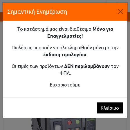
Toggl
Σημαντική Ενημέρωση
Καινοτομία και Προμήθεια Εξοπλισμού
ΑΡΧΙΚΉ
ΒΙΟΜΗΧΑΝΙΚΌ ΥΛΙΚΌ
ΑΥΤΌΜΑΤΟΙ ΔΙΑΚΌΠΤΕΣ ΑΈΡΟΣ ΈΩΣ 1150 V AC
Το κατάστημά μας είναι διαθέσιμο
Μόνο για
ΑΥΤΌΜΑΤΟΣ ΔΙΑΚΌΠΤΗΣ ΑΈΡΟΣ EX9A25HU 4P F 2500Α
Επαγγελματίες!
Αυτόματος διακόπτης αέρος Ex9A25HU 4P F
Πωλήσεις μπορούν να ολοκληρωθούν μόνο με την
2500Α
έκδοση τιμολογίου
.
Οι τιμές των προϊόντων
ΔΕΝ περιλαμβάνουν
τον
ΦΠΑ.
Ευχαριστούμε
Κλείσιμο