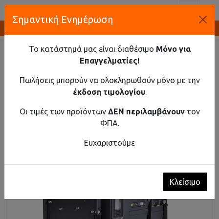
Toggl
Σημαντική Ενημέρωση
Καινοτομία και Προμήθεια Εξοπλισμού
ΑΡΧΙΚΉ
ΒΙΟΜΗΧΑΝΙΚΌ ΥΛΙΚΌ
ΑΥΤΌΜΑΤΟΙ ΔΙΑΚΌΠΤΕΣ ΑΈΡΟΣ ΈΩΣ 690V AC
Το κατάστημά μας είναι διαθέσιμο
Μόνο για
ΑΥΤΌΜΑΤΟΣ ΔΙΑΚΌΠΤΗΣ ΑΈΡΟΣ EX9A25R 3P D/O 2500A
Επαγγελματίες!
Αυτόματος διακόπτης αέρος Ex9A25R 3P D/O
Πωλήσεις μπορούν να ολοκληρωθούν μόνο με την
2500A
έκδοση τιμολογίου
.
Οι τιμές των προϊόντων
ΔΕΝ περιλαμβάνουν
τον
ΦΠΑ.
Ευχαριστούμε
Κλείσιμο