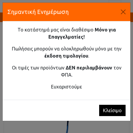
Toggl
Σημαντική Ενημέρωση
Καινοτομία και Προμήθεια Εξοπλισμού
ΑΡΧΙΚΉ
ΗΛΕΚΤΡΟΛΟΓΙΚΌ ΥΛΙΚΌ/ΑΝΑΛΏΣΙΜΑ
ΔΙΆΦΟΡΑ
ΠΥΡΟΣΒΕΣΤΉΡΑΣ ΡΆΓΑΣ ΜΕ AEROSOL
Το κατάστημά μας είναι διαθέσιμο
Μόνο για
Επαγγελματίες!
Πυροσβεστήρας Ράγας με AEROSOL
Πωλήσεις μπορούν να ολοκληρωθούν μόνο με την
έκδοση τιμολογίου
.
Οι τιμές των προϊόντων
ΔΕΝ περιλαμβάνουν
τον
ΦΠΑ.
Ευχαριστούμε
Κλείσιμο