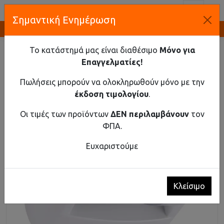
Toggl
Σημαντική Ενημέρωση
Καινοτομία και Προμήθεια Εξοπλισμού
ΑΡΧΙΚΉ
ΚΤΗΡΙΑΚΌΣ ΕΞΟΠΛΙΣΜΌΣ
ΑΙΣΘΗΤΉΡΕΣ ΚΊΝΗΣΗΣ PIR
ΑΙΣΘΗΤΉΡΑΣ ΚΊΝΗΣΗΣ ΛΕΥΚΌ
Το κατάστημά μας είναι διαθέσιμο
Μόνο για
Επαγγελματίες!
Αισθητήρας Κίνησης Λευκό
Πωλήσεις μπορούν να ολοκληρωθούν μόνο με την
έκδοση τιμολογίου
.
Οι τιμές των προϊόντων
ΔΕΝ περιλαμβάνουν
τον
ΦΠΑ.
Ευχαριστούμε
Κλείσιμο