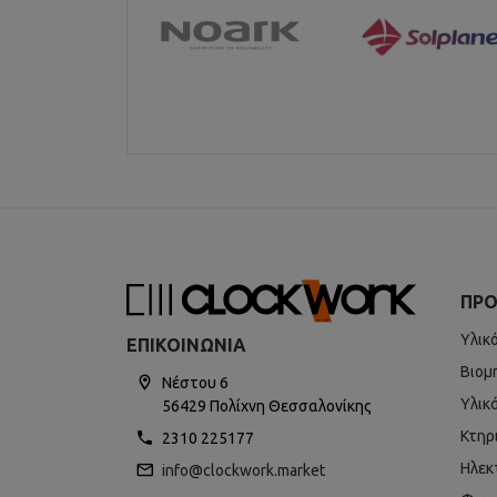
ΠΡΟ
Υλικ
ΕΠΙΚΟΙΝΩΝΊΑ
Βιομ
Νέστου 6
Υλικ
56429 Πολίχνη Θεσσαλονίκης
Κτηρ
2310 225177
Ηλεκ
info@clockwork.market