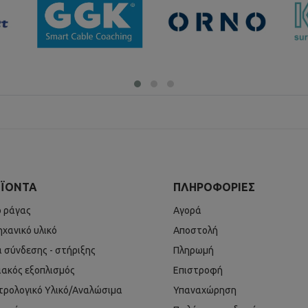
ΪΌΝΤΑ
ΠΛΗΡΟΦΟΡΊΕΣ
ό ράγας
Αγορά
ηχανικό υλικό
Αποστολή
ά σύνδεσης - στήριξης
Πληρωμή
ιακός εξοπλισμός
Επιστροφή
τρολογικό Υλικό/Αναλώσιμα
Υπαναχώρηση