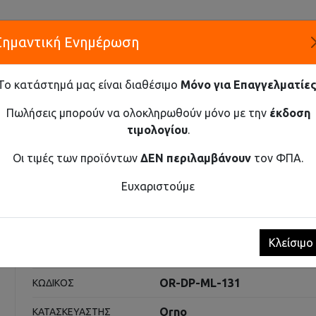
Σημαντική Ενημέρωση
Α
Το κατάστημά μας είναι διαθέσιμο
Μόνο για Επαγγελματίες
ΕΤΑΙΡΕ
Πωλήσεις μπορούν να ολοκληρωθούν μόνο με την
έκδοση
τιμολογίου
.
Καινοτομία και Προμήθεια Εξοπλισμού
Οι τιμές των προϊόντων
ΔΕΝ περιλαμβάνουν
τον ΦΠΑ.
ΙΑ
ΗΛΕΚΤΡΟΜΗΧΑΝΙΚΌ ΜΕΤΑΛΛΙΚΌ ΚΟΥΔΟΎΝΙ ΚΌΚΚΙΝΟ 230V
Ευχαριστούμε
αλλικό κουδούνι κόκκινο 23
Κλείσιμο
Κουδούνια
ΚΑΤΗΓΟΡΊΑ
OR-DP-ML-131
ΚΩΔΙΚΌΣ
Orno
ΚΑΤΑΣΚΕΥΑΣΤΉΣ