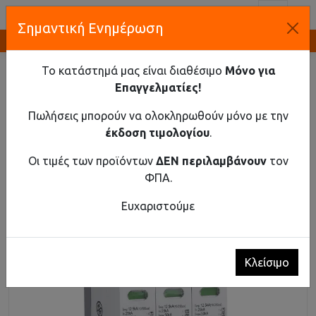
Toggl
Σημαντική Ενημέρωση
Καινοτομία και Προμήθεια Εξοπλισμού
ΑΡΧΙΚΉ
ΥΛΙΚΌ ΡΆΓΑΣ
ΑΝΤΙΚΕΡΑΥΝΙΚΆ
ΑΝΤΙΚΕΡΑΥΝΙΚΌ AC T1+T2 12.5KA 3 ΠΌΛΟΙ ΜΕ
Το κατάστημά μας είναι διαθέσιμο
Μόνο για
ΕΠΙΚΟΙΝΩΝΊΑ
Επαγγελματίες!
Αντικεραυνικό AC T1+T2 12.5kA 3 πόλοι με
Πωλήσεις μπορούν να ολοκληρωθούν μόνο με την
επικοινωνία
έκδοση τιμολογίου
.
Οι τιμές των προϊόντων
ΔΕΝ περιλαμβάνουν
τον
ΦΠΑ.
Ευχαριστούμε
Κλείσιμο