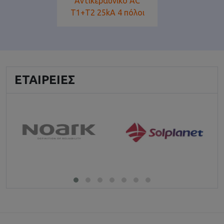
Αντικεραυνικό AC
T1+T2 25kA 4 πόλοι
ΕΤΑΙΡΕΊΕΣ