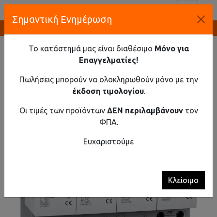
Toggl
Σημαντική Ενημέρωση
Καινοτομία και Προμήθεια Εξοπλισμού
ΑΡΧΙΚΉ
ΥΛΙΚΌ ΡΆΓΑΣ
ΑΝΤΙΚΕΡΑΥΝΙΚΆ
ΑΝΤΙΚΕΡΑΥΝΙΚΌ AC T1+T2 25KA 4 ΠΌΛΟΙ
Το κατάστημά μας είναι διαθέσιμο
Μόνο για
Επαγγελματίες!
Αντικεραυνικό AC T1+T2 25kA 4 πόλοι
Πωλήσεις μπορούν να ολοκληρωθούν μόνο με την
έκδοση τιμολογίου
.
Οι τιμές των προϊόντων
ΔΕΝ περιλαμβάνουν
τον
ΦΠΑ.
Ευχαριστούμε
Κλείσιμο