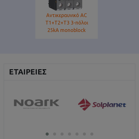
Αντικεραυνικό AC
T1+T2+T3 3-πόλοι
25kA monoblock
ΕΤΑΙΡΕΊΕΣ