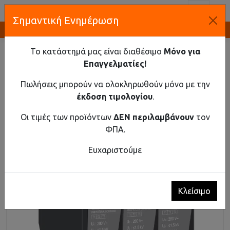
Toggl
Σημαντική Ενημέρωση
Καινοτομία και Προμήθεια Εξοπλισμού
ΑΡΧΙΚΉ
ΥΛΙΚΌ ΡΆΓΑΣ
ΑΝΤΙΚΕΡΑΥΝΙΚΆ
ΑΝΤΙΚΕΡΑΥΝΙΚΌ AC T1+T2+T3 3-ΠΌΛΟΙ 25KA
Το κατάστημά μας είναι διαθέσιμο
Μόνο για
MONOBLOCK
Επαγγελματίες!
Αντικεραυνικό AC T1+T2+T3 3-πόλοι 25kA
Πωλήσεις μπορούν να ολοκληρωθούν μόνο με την
monoblock
έκδοση τιμολογίου
.
Οι τιμές των προϊόντων
ΔΕΝ περιλαμβάνουν
τον
ΦΠΑ.
Ευχαριστούμε
Κλείσιμο