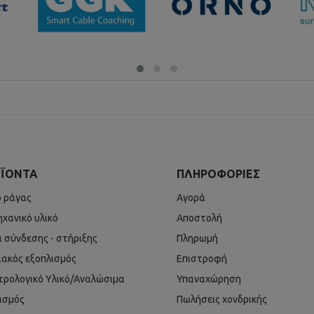
ΪΌΝΤΑ
ΠΛΗΡΟΦΟΡΊΕΣ
ό ράγας
Αγορά
ηχανικό υλικό
Αποστολή
ά σύνδεσης - στήριξης
Πληρωμή
ιακός εξοπλισμός
Επιστροφή
τρολογικό Υλικό/Αναλώσιμα
Υπαναχώρηση
ισμός
Πωλήσεις χονδρικής