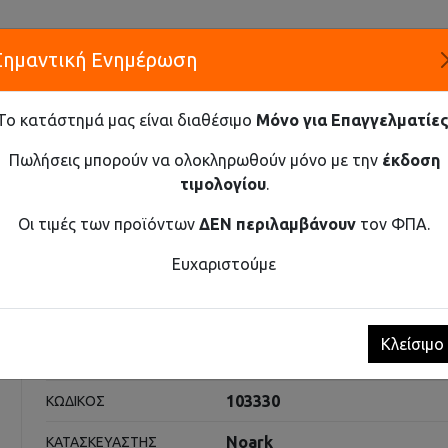
Σημαντική Ενημέρωση
Α
Το κατάστημά μας είναι διαθέσιμο
Μόνο για Επαγγελματίες
ΕΤΑΙΡΕ
Πωλήσεις μπορούν να ολοκληρωθούν μόνο με την
έκδοση
τιμολογίου
.
Καινοτομία και Προμήθεια Εξοπλισμού
Οι τιμές των προϊόντων
ΔΕΝ περιλαμβάνουν
τον ΦΠΑ.
ΚΕΡΑΥΝΙΚΌ ΦΥΣΊΓΓΙ AC T1+T2 12.5KA
Ευχαριστούμε
γι AC T1+T2 12.5kA
Κλείσιμο
Αντικεραυνικά
ΚΑΤΗΓΟΡΊΑ
103330
ΚΩΔΙΚΌΣ
Noark
ΚΑΤΑΣΚΕΥΑΣΤΉΣ