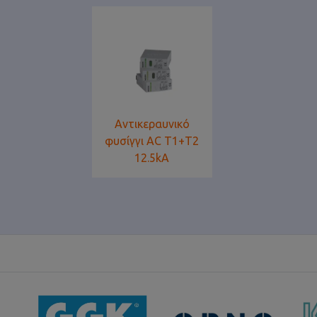
Αντικεραυνικό
φυσίγγι AC T1+T2
12.5kA