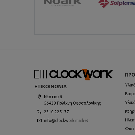
ΠΡΟ
Υλικ
ΕΠΙΚΟΙΝΩΝΊΑ
Βιομ
Νέστου 6
Υλικ
56429 Πολίχνη Θεσσαλονίκης
Κτηρ
2310 225177
Ηλεκ
info@clockwork.market
Φωτ