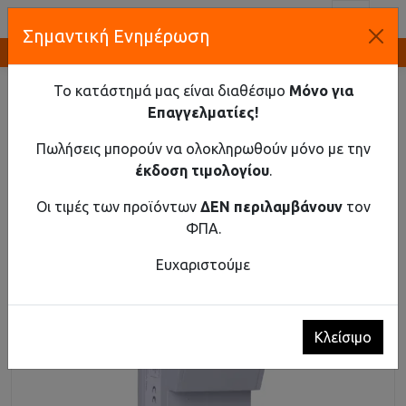
Toggl
Σημαντική Ενημέρωση
Καινοτομία και Προμήθεια Εξοπλισμού
ΑΡΧΙΚΉ
ΥΛΙΚΌ ΡΆΓΑΣ
ΑΣΦΑΛΕΙΟΑΠΟΖΕΎΚΤΕΣ
ΑΣΦΑΛΕΙΟΑΠΟΖΕΎΚΤΕΣ ΈΩΣ 100Α EX9F 1P 32A WI
Το κατάστημά μας είναι διαθέσιμο
Μόνο για
Επαγγελματίες!
Ασφαλειοαποζεύκτες έως 100Α Ex9F 1P 32A
WI
Πωλήσεις μπορούν να ολοκληρωθούν μόνο με την
έκδοση τιμολογίου
.
Οι τιμές των προϊόντων
ΔΕΝ περιλαμβάνουν
τον
ΦΠΑ.
Ευχαριστούμε
Κλείσιμο