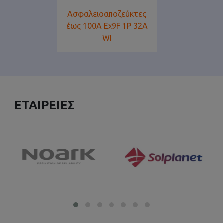
Ασφαλειοαποζεύκτες
έως 100Α Ex9F 1P 32A
WI
ΕΤΑΙΡΕΊΕΣ