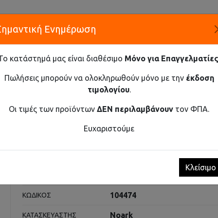
Σημαντική Ενημέρωση
Α
Το κατάστημά μας είναι διαθέσιμο
Μόνο για Επαγγελματίες
ΕΤΑΙΡΕ
Πωλήσεις μπορούν να ολοκληρωθούν μόνο με την
έκδοση
τιμολογίου
.
Καινοτομία και Προμήθεια Εξοπλισμού
Οι τιμές των προϊόντων
ΔΕΝ περιλαμβάνουν
τον ΦΠΑ.
ΕΣ
ΑΣΦΑΛΕΙΟΑΠΟΖΕΎΚΤΕΣ ΈΩΣ 32Α EX9F 1P 32A
Ευχαριστούμε
 έως 32Α Ex9F 1P 32A
Κλείσιμο
Ασφαλειοαποζεύκτες
ΚΑΤΗΓΟΡΊΑ
104474
ΚΩΔΙΚΌΣ
Noark
ΚΑΤΑΣΚΕΥΑΣΤΉΣ