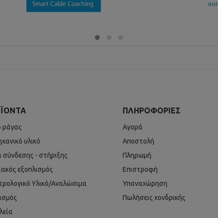
ΪΌΝΤΑ
ΠΛΗΡΟΦΟΡΊΕΣ
ό ράγας
Αγορά
ηχανικό υλικό
Αποστολή
ά σύνδεσης - στήριξης
Πληρωμή
ιακός εξοπλισμός
Επιστροφή
τρολογικό Υλικό/Αναλώσιμα
Υπαναχώρηση
ισμός
Πωλήσεις χονδρικής
λεία