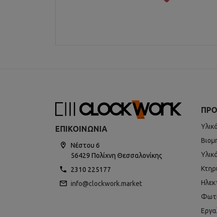
ΠΡΟ
Υλικ
ΕΠΙΚΟΙΝΩΝΊΑ
Βιομ
Νέστου 6
Υλικ
56429 Πολίχνη Θεσσαλονίκης
Κτηρ
2310 225177
Ηλεκ
info@clockwork.market
Φωτ
Εργα